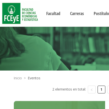
Facultad
Carreras
Postítulo
Inicio
>
Eventos
2 elementos en total:
1