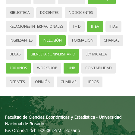
BIBLIOTECA
DOCENTES
NODOCENTES
RELACIONES INTERNACIONALES
I + D
IITEA
IITAE
INGRESANTES
INCLUSIÓN
FORMACIÓN
CHARLAS
BECAS
BIENESTAR UNIVERSITARIO
LEY MICAELA
100 AÑOS
WORKSHOP
UNR
CONTABILIDAD
DEBATES
OPINIÓN
CHARLAS
LIBROS
Facultad de Ciencias Económicas y Estadística - Universidad
Nacional de Rosario
Bv. Oroño 1261 - S2000DSM - Rosario