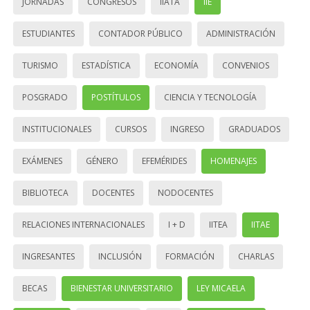
JORNADAS
CONGRESOS
IIATA
IIE
ESTUDIANTES
CONTADOR PÚBLICO
ADMINISTRACIÓN
TURISMO
ESTADÍSTICA
ECONOMÍA
CONVENIOS
POSGRADO
POSTÍTULOS
CIENCIA Y TECNOLOGÍA
INSTITUCIONALES
CURSOS
INGRESO
GRADUADOS
EXÁMENES
GÉNERO
EFEMÉRIDES
HOMENAJES
BIBLIOTECA
DOCENTES
NODOCENTES
RELACIONES INTERNACIONALES
I + D
IITEA
IITAE
INGRESANTES
INCLUSIÓN
FORMACIÓN
CHARLAS
BECAS
BIENESTAR UNIVERSITARIO
LEY MICAELA