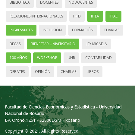
BIBLIOTECA
DOCENTES
NODOCENTES
RELACIONES INTERNACIONALES
I + D
IITEA
IITAE
INGRESANTES
INCLUSIÓN
FORMACIÓN
CHARLAS
BECAS
BIENESTAR UNIVERSITARIO
LEY MICAELA
100 AÑOS
WORKSHOP
UNR
CONTABILIDAD
DEBATES
OPINIÓN
CHARLAS
LIBROS
Facultad de Ciencias Económicas y Estadística - Universidad
Nacional de Rosario
Bv. Oroño 1261 - S2000DSM - Rosario
Copyright © 2021. All Rights Reserved.