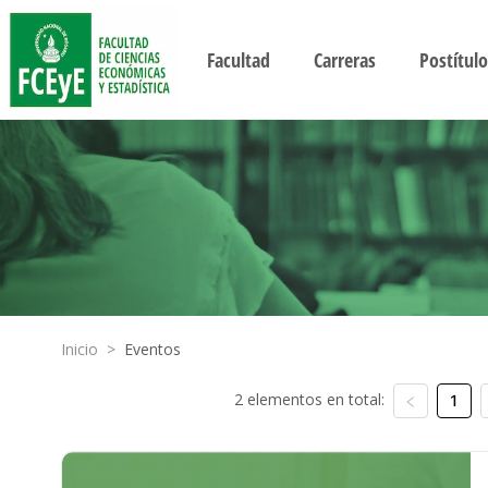
Facultad
Carreras
Postítulo
Inicio
>
Eventos
2 elementos en total:
1