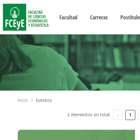
Facultad
Carreras
Postítulo
Inicio
>
Eventos
2 elementos en total:
1