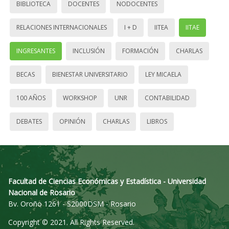
BIBLIOTECA
DOCENTES
NODOCENTES
RELACIONES INTERNACIONALES
I + D
IITEA
IITAE
INGRESANTES
INCLUSIÓN
FORMACIÓN
CHARLAS
BECAS
BIENESTAR UNIVERSITARIO
LEY MICAELA
100 AÑOS
WORKSHOP
UNR
CONTABILIDAD
DEBATES
OPINIÓN
CHARLAS
LIBROS
Facultad de Ciencias Económicas y Estadística - Universidad
Nacional de Rosario
Bv. Oroño 1261 - S2000DSM - Rosario
Copyright © 2021. All Rights Reserved.