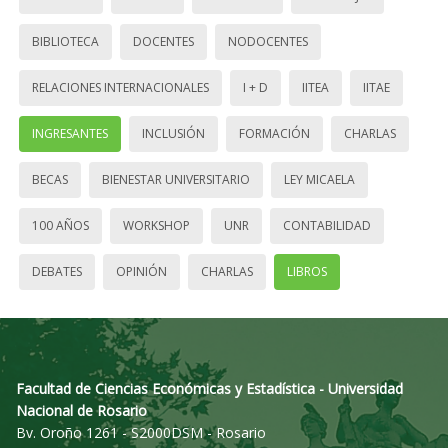
BIBLIOTECA
DOCENTES
NODOCENTES
RELACIONES INTERNACIONALES
I + D
IITEA
IITAE
INGRESANTES
INCLUSIÓN
FORMACIÓN
CHARLAS
BECAS
BIENESTAR UNIVERSITARIO
LEY MICAELA
100 AÑOS
WORKSHOP
UNR
CONTABILIDAD
DEBATES
OPINIÓN
CHARLAS
LIBROS
Facultad de Ciencias Económicas y Estadística - Universidad
Nacional de Rosario
Bv. Oroño 1261 - S2000DSM - Rosario