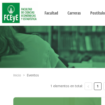
Facultad
Carreras
Postítulo
Inicio
>
Eventos
1 elementos en total:
1