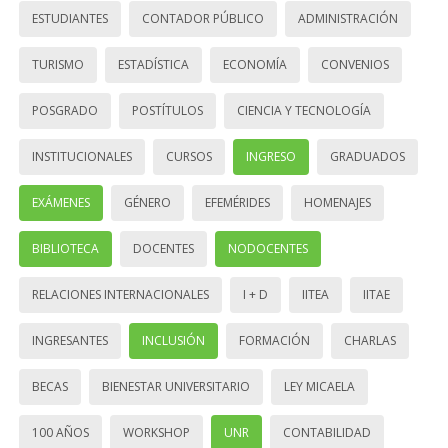
ESTUDIANTES
CONTADOR PÚBLICO
ADMINISTRACIÓN
TURISMO
ESTADÍSTICA
ECONOMÍA
CONVENIOS
POSGRADO
POSTÍTULOS
CIENCIA Y TECNOLOGÍA
INSTITUCIONALES
CURSOS
INGRESO
GRADUADOS
EXÁMENES
GÉNERO
EFEMÉRIDES
HOMENAJES
BIBLIOTECA
DOCENTES
NODOCENTES
RELACIONES INTERNACIONALES
I + D
IITEA
IITAE
INGRESANTES
INCLUSIÓN
FORMACIÓN
CHARLAS
BECAS
BIENESTAR UNIVERSITARIO
LEY MICAELA
100 AÑOS
WORKSHOP
UNR
CONTABILIDAD