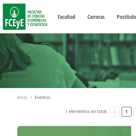
Facultad
Carreras
Postítulo
Inicio
>
Eventos
1 elementos en total:
1