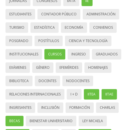
JORNADAS
CONGRESOS
IIATA
IIE
ESTUDIANTES
CONTADOR PÚBLICO
ADMINISTRACIÓN
TURISMO
ESTADÍSTICA
ECONOMÍA
CONVENIOS
POSGRADO
POSTÍTULOS
CIENCIA Y TECNOLOGÍA
INSTITUCIONALES
CURSOS
INGRESO
GRADUADOS
EXÁMENES
GÉNERO
EFEMÉRIDES
HOMENAJES
BIBLIOTECA
DOCENTES
NODOCENTES
RELACIONES INTERNACIONALES
I + D
IITEA
IITAE
INGRESANTES
INCLUSIÓN
FORMACIÓN
CHARLAS
BECAS
BIENESTAR UNIVERSITARIO
LEY MICAELA