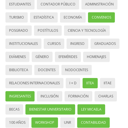
ESTUDIANTES
CONTADOR PÚBLICO
ADMINISTRACIÓN
TURISMO
ESTADÍSTICA
ECONOMÍA
CONVENIOS
POSGRADO
POSTÍTULOS
CIENCIA Y TECNOLOGÍA
INSTITUCIONALES
CURSOS
INGRESO
GRADUADOS
EXÁMENES
GÉNERO
EFEMÉRIDES
HOMENAJES
BIBLIOTECA
DOCENTES
NODOCENTES
RELACIONES INTERNACIONALES
I + D
IITEA
IITAE
INGRESANTES
INCLUSIÓN
FORMACIÓN
CHARLAS
BECAS
BIENESTAR UNIVERSITARIO
LEY MICAELA
100 AÑOS
WORKSHOP
UNR
CONTABILIDAD