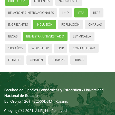
BIBLIOTECA
DOCENTES
NODOCENTES
RELACIONES INTERNACIONALES
I + D
IITEA
IITAE
INGRESANTES
INCLUSIÓN
FORMACIÓN
CHARLAS
BECAS
BIENESTAR UNIVERSITARIO
LEY MICAELA
100 AÑOS
WORKSHOP
UNR
CONTABILIDAD
DEBATES
OPINIÓN
CHARLAS
LIBROS
Facultad de Ciencias Económicas y Estadística - Universidad
Nacional de Rosario
Bv. Oroño 1261 - S2000DSM - Rosario
Copyright © 2021. All Rights Reserved.