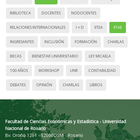
BIBLIOTECA
DOCENTES
NODOCENTES
RELACIONES INTERNACIONALES
I + D
IITEA
IITAE
INGRESANTES
INCLUSIÓN
FORMACIÓN
CHARLAS
BECAS
BIENESTAR UNIVERSITARIO
LEY MICAELA
100 AÑOS
WORKSHOP
UNR
CONTABILIDAD
DEBATES
OPINIÓN
CHARLAS
LIBROS
Facultad de Ciencias Económicas y Estadística - Universidad
Nacional de Rosario
Bv. Oroño 1261 - S2000DSM - Rosario