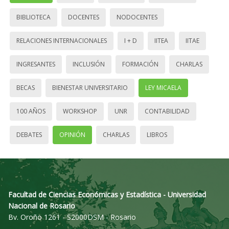
BIBLIOTECA
DOCENTES
NODOCENTES
RELACIONES INTERNACIONALES
I + D
IITEA
IITAE
INGRESANTES
INCLUSIÓN
FORMACIÓN
CHARLAS
BECAS
BIENESTAR UNIVERSITARIO
LEY MICAELA
100 AÑOS
WORKSHOP
UNR
CONTABILIDAD
DEBATES
OPINIÓN
CHARLAS
LIBROS
Facultad de Ciencias Económicas y Estadística - Universidad
Nacional de Rosario
Bv. Oroño 1261 - S2000DSM - Rosario