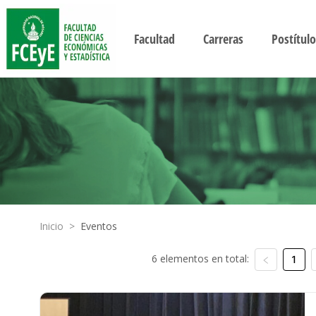
Facultad
Carreras
Postítulo
Inicio
>
Eventos
6 elementos en total:
1