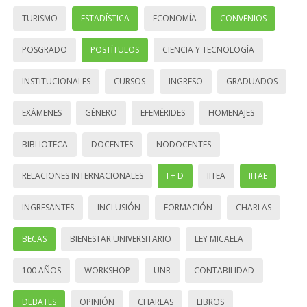
TURISMO
ESTADÍSTICA
ECONOMÍA
CONVENIOS
POSGRADO
POSTÍTULOS
CIENCIA Y TECNOLOGÍA
INSTITUCIONALES
CURSOS
INGRESO
GRADUADOS
EXÁMENES
GÉNERO
EFEMÉRIDES
HOMENAJES
BIBLIOTECA
DOCENTES
NODOCENTES
RELACIONES INTERNACIONALES
I + D
IITEA
IITAE
INGRESANTES
INCLUSIÓN
FORMACIÓN
CHARLAS
BECAS
BIENESTAR UNIVERSITARIO
LEY MICAELA
100 AÑOS
WORKSHOP
UNR
CONTABILIDAD
DEBATES
OPINIÓN
CHARLAS
LIBROS