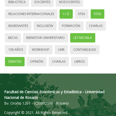
BIBLIOTECA
DOCENTES
NODOCENTES
RELACIONES INTERNACIONALES
I + D
IITEA
IITAE
INGRESANTES
INCLUSIÓN
FORMACIÓN
CHARLAS
BECAS
BIENESTAR UNIVERSITARIO
LEY MICAELA
100 AÑOS
WORKSHOP
UNR
CONTABILIDAD
DEBATES
OPINIÓN
CHARLAS
LIBROS
Facultad de Ciencias Económicas y Estadística - Universidad
Nacional de Rosario
Bv. Oroño 1261 - S2000DSM - Rosario
Copyright © 2021. All Rights Reserved.