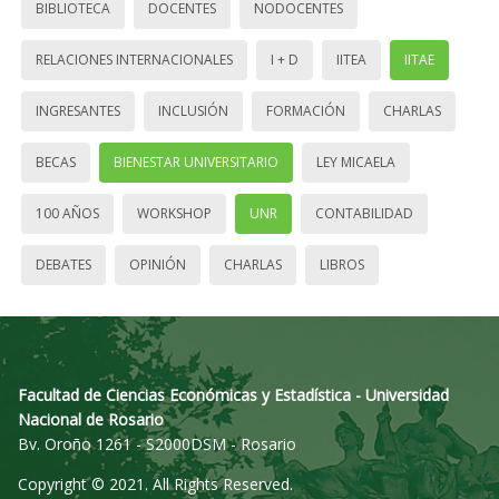
BIBLIOTECA
DOCENTES
NODOCENTES
RELACIONES INTERNACIONALES
I + D
IITEA
IITAE
INGRESANTES
INCLUSIÓN
FORMACIÓN
CHARLAS
BECAS
BIENESTAR UNIVERSITARIO
LEY MICAELA
100 AÑOS
WORKSHOP
UNR
CONTABILIDAD
DEBATES
OPINIÓN
CHARLAS
LIBROS
Facultad de Ciencias Económicas y Estadística - Universidad
Nacional de Rosario
Bv. Oroño 1261 - S2000DSM - Rosario
Copyright © 2021. All Rights Reserved.