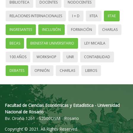
BIBLIOTECA
DOCENTES
NODOCENTES
RELACIONES INTERNACIONALES
I + D
IITEA
IITAE
INGRESANTES
INCLUSIÓN
FORMACIÓN
CHARLAS
BECAS
BIENESTAR UNIVERSITARIO
LEY MICAELA
100 AÑOS
WORKSHOP
UNR
CONTABILIDAD
DEBATES
OPINIÓN
CHARLAS
LIBROS
Facultad de Ciencias Económicas y Estadística - Universidad
Nacional de Rosario
Bv. Oroño 1261 - S2000DSM - Rosario
Copyright © 2021. All Rights Reserved.