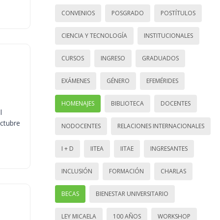
CONVENIOS
POSGRADO
POSTÍTULOS
CIENCIA Y TECNOLOGÍA
INSTITUCIONALES
CURSOS
INGRESO
GRADUADOS
EXÁMENES
GÉNERO
EFEMÉRIDES
HOMENAJES
BIBLIOTECA
DOCENTES
l
octubre
NODOCENTES
RELACIONES INTERNACIONALES
I + D
IITEA
IITAE
INGRESANTES
INCLUSIÓN
FORMACIÓN
CHARLAS
BECAS
BIENESTAR UNIVERSITARIO
LEY MICAELA
100 AÑOS
WORKSHOP