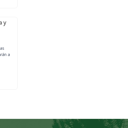
a y
ias
arán a