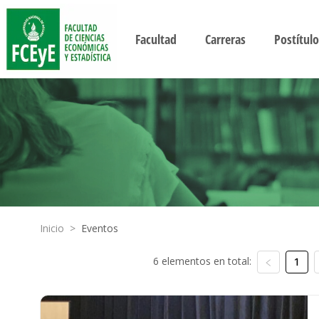
Facultad
Carreras
Postítulo
Inicio
>
Eventos
6 elementos en total:
1