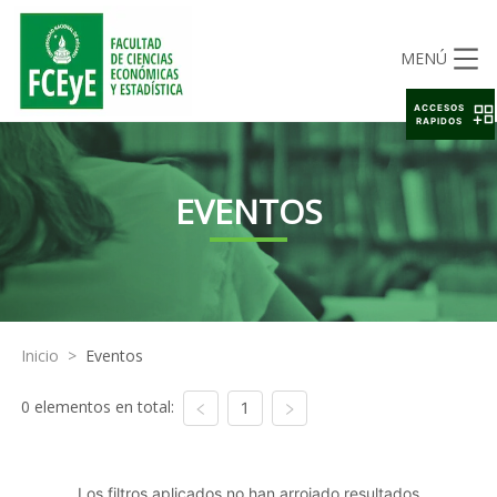
MENÚ
ACCESOS
RAPIDOS
EVENTOS
Inicio
>
Eventos
0 elementos en total:
1
Los filtros aplicados no han arrojado resultados