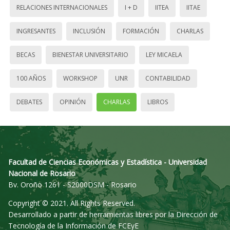
RELACIONES INTERNACIONALES
I + D
IITEA
IITAE
INGRESANTES
INCLUSIÓN
FORMACIÓN
CHARLAS
BECAS
BIENESTAR UNIVERSITARIO
LEY MICAELA
100 AÑOS
WORKSHOP
UNR
CONTABILIDAD
DEBATES
OPINIÓN
CHARLAS
LIBROS
Facultad de Ciencias Económicas y Estadística - Universidad
Nacional de Rosario
Bv. Oroño 1261 - S2000DSM - Rosario
Copyright © 2021. All Rights Reserved.
Desarrollado a partir de herramientas libres por la Dirección de
Tecnología de la Información de FCEyE