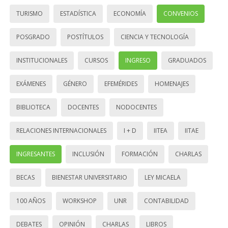
TURISMO
ESTADÍSTICA
ECONOMÍA
CONVENIOS
POSGRADO
POSTÍTULOS
CIENCIA Y TECNOLOGÍA
INSTITUCIONALES
CURSOS
INGRESO
GRADUADOS
EXÁMENES
GÉNERO
EFEMÉRIDES
HOMENAJES
BIBLIOTECA
DOCENTES
NODOCENTES
RELACIONES INTERNACIONALES
I + D
IITEA
IITAE
INGRESANTES
INCLUSIÓN
FORMACIÓN
CHARLAS
BECAS
BIENESTAR UNIVERSITARIO
LEY MICAELA
100 AÑOS
WORKSHOP
UNR
CONTABILIDAD
DEBATES
OPINIÓN
CHARLAS
LIBROS