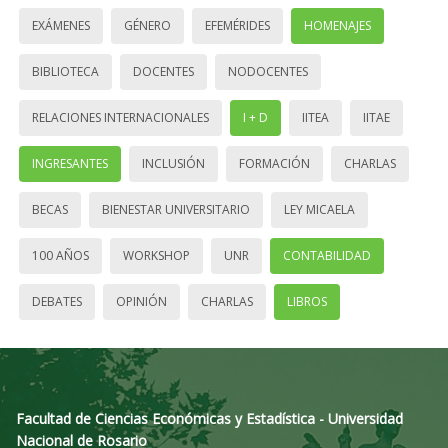
EXÁMENES
GÉNERO
EFEMÉRIDES
HOMENAJES
BIBLIOTECA
DOCENTES
NODOCENTES
RELACIONES INTERNACIONALES
I + D
IITEA
IITAE
INGRESANTES
INCLUSIÓN
FORMACIÓN
CHARLAS
BECAS
BIENESTAR UNIVERSITARIO
LEY MICAELA
100 AÑOS
WORKSHOP
UNR
CONTABILIDAD
DEBATES
OPINIÓN
CHARLAS
LIBROS
Facultad de Ciencias Económicas y Estadística - Universidad
Nacional de Rosario