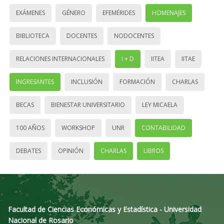
EXÁMENES
GÉNERO
EFEMÉRIDES
HOMENAJES
BIBLIOTECA
DOCENTES
NODOCENTES
RELACIONES INTERNACIONALES
I + D
IITEA
IITAE
INGRESANTES
INCLUSIÓN
FORMACIÓN
CHARLAS
BECAS
BIENESTAR UNIVERSITARIO
LEY MICAELA
100 AÑOS
WORKSHOP
UNR
CONTABILIDAD
DEBATES
OPINIÓN
CHARLAS
LIBROS
Facultad de Ciencias Económicas y Estadística - Universidad
Nacional de Rosario