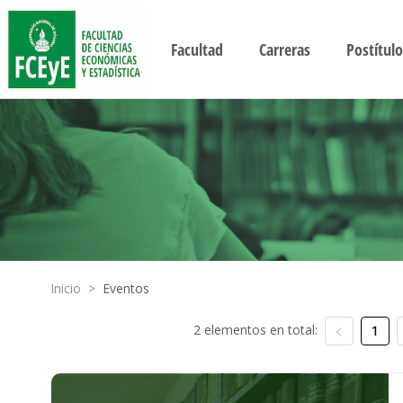
Facultad
Carreras
Postítulo
Inicio
>
Eventos
2 elementos en total:
1