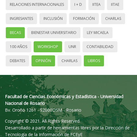
RELACIONES INTERNACIONALES
I + D
IITEA
IITAE
INGRESANTES
INCLUSIÓN
FORMACIÓN
CHARLAS
BECAS
BIENESTAR UNIVERSITARIO
LEY MICAELA
100 AÑOS
WORKSHOP
UNR
CONTABILIDAD
DEBATES
OPINIÓN
CHARLAS
LIBROS
Facultad de Ciencias Económicas y Estadística - Universidad
Nacional de Rosario
Bv. Oroño 1261 - S2000DSM - Rosario
Copyright © 2021. All Rights Reserved.
Desarrollado a partir de herramientas libres por la Dirección de
Tecnología de la Información de FCEyE