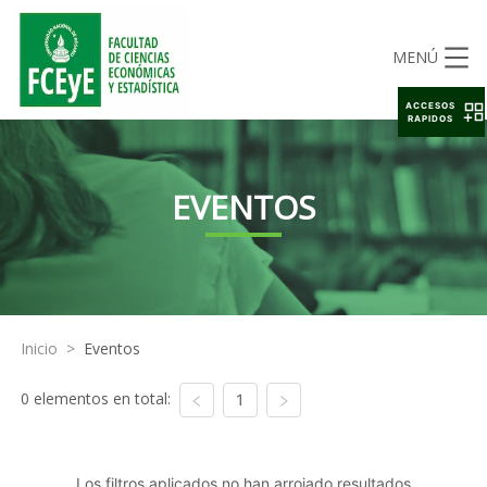
MENÚ
ACCESOS
RAPIDOS
EVENTOS
Inicio
>
Eventos
0 elementos en total:
1
Los filtros aplicados no han arrojado resultados