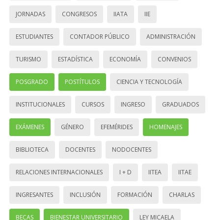
JORNADAS
CONGRESOS
IIATA
IIE
ESTUDIANTES
CONTADOR PÚBLICO
ADMINISTRACIÓN
TURISMO
ESTADÍSTICA
ECONOMÍA
CONVENIOS
POSGRADO
POSTÍTULOS
CIENCIA Y TECNOLOGÍA
INSTITUCIONALES
CURSOS
INGRESO
GRADUADOS
EXÁMENES
GÉNERO
EFEMÉRIDES
HOMENAJES
BIBLIOTECA
DOCENTES
NODOCENTES
RELACIONES INTERNACIONALES
I + D
IITEA
IITAE
INGRESANTES
INCLUSIÓN
FORMACIÓN
CHARLAS
BECAS
BIENESTAR UNIVERSITARIO
LEY MICAELA