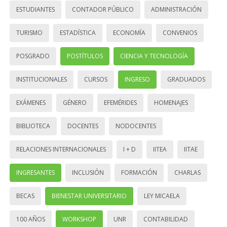
ESTUDIANTES
CONTADOR PÚBLICO
ADMINISTRACIÓN
TURISMO
ESTADÍSTICA
ECONOMÍA
CONVENIOS
POSGRADO
POSTÍTULOS
CIENCIA Y TECNOLOGÍA
INSTITUCIONALES
CURSOS
INGRESO
GRADUADOS
EXÁMENES
GÉNERO
EFEMÉRIDES
HOMENAJES
BIBLIOTECA
DOCENTES
NODOCENTES
RELACIONES INTERNACIONALES
I + D
IITEA
IITAE
INGRESANTES
INCLUSIÓN
FORMACIÓN
CHARLAS
BECAS
BIENESTAR UNIVERSITARIO
LEY MICAELA
100 AÑOS
WORKSHOP
UNR
CONTABILIDAD