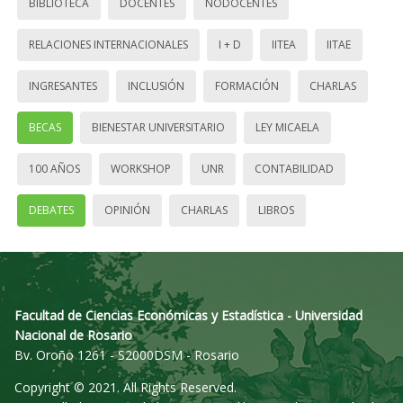
BIBLIOTECA
DOCENTES
NODOCENTES
RELACIONES INTERNACIONALES
I + D
IITEA
IITAE
INGRESANTES
INCLUSIÓN
FORMACIÓN
CHARLAS
BECAS
BIENESTAR UNIVERSITARIO
LEY MICAELA
100 AÑOS
WORKSHOP
UNR
CONTABILIDAD
DEBATES
OPINIÓN
CHARLAS
LIBROS
Facultad de Ciencias Económicas y Estadística - Universidad
Nacional de Rosario
Bv. Oroño 1261 - S2000DSM - Rosario
Copyright © 2021. All Rights Reserved.