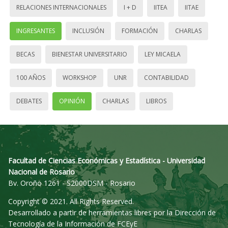
RELACIONES INTERNACIONALES
I + D
IITEA
IITAE
INGRESANTES
INCLUSIÓN
FORMACIÓN
CHARLAS
BECAS
BIENESTAR UNIVERSITARIO
LEY MICAELA
100 AÑOS
WORKSHOP
UNR
CONTABILIDAD
DEBATES
OPINIÓN
CHARLAS
LIBROS
Facultad de Ciencias Económicas y Estadística - Universidad
Nacional de Rosario
Bv. Oroño 1261 - S2000DSM - Rosario
Copyright © 2021. All Rights Reserved.
Desarrollado a partir de herramientas libres por la Dirección de
Tecnología de la Información de FCEyE