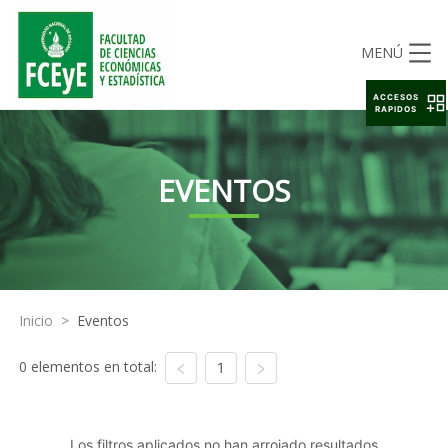
MENÚ
ACCESOS
RAPIDOS
EVENTOS
Inicio
>
Eventos
0 elementos en total:
1
Los filtros aplicados no han arrojado resultados