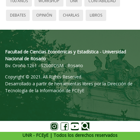
100 AÑOS
WORKSHOP
UNR
CONTABILIDAD
DEBATES
OPINIÓN
CHARLAS
LIBROS
Facultad de Ciencias Económicas y Estadística - Universidad
Nacional de Rosario
Bv. Oroño 1261 - S2000DSM - Rosario
Copyright © 2021. All Rights Reserved.
Desarrollado a partir de herramientas libres por la Dirección de
Tecnología de la Información de FCEyE
UNR - FCEyE | Todos los derechos reservados