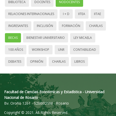
BIBLIOTECA
DOCENTES
NODOCENTES
RELACIONES INTERNACIONALES
I + D
IITEA
IITAE
INGRESANTES
INCLUSIÓN
FORMACIÓN
CHARLAS
BECAS
BIENESTAR UNIVERSITARIO
LEY MICAELA
100 AÑOS
WORKSHOP
UNR
CONTABILIDAD
DEBATES
OPINIÓN
CHARLAS
LIBROS
Facultad de Ciencias Económicas y Estadística - Universidad
Nacional de Rosario
Bv. Oroño 1261 - S2000DSM - Rosario
Copyright © 2021. All Rights Reserved.