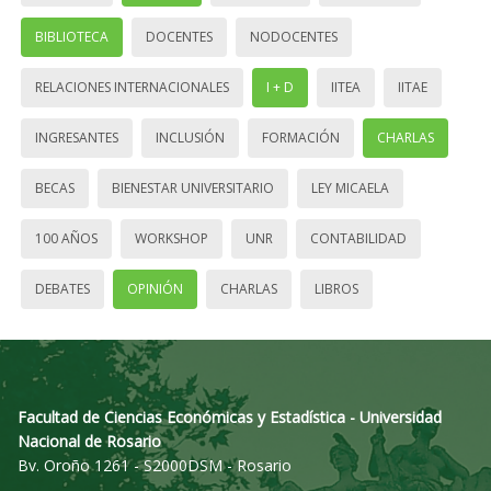
BIBLIOTECA
DOCENTES
NODOCENTES
RELACIONES INTERNACIONALES
I + D
IITEA
IITAE
INGRESANTES
INCLUSIÓN
FORMACIÓN
CHARLAS
BECAS
BIENESTAR UNIVERSITARIO
LEY MICAELA
100 AÑOS
WORKSHOP
UNR
CONTABILIDAD
DEBATES
OPINIÓN
CHARLAS
LIBROS
Facultad de Ciencias Económicas y Estadística - Universidad
Nacional de Rosario
Bv. Oroño 1261 - S2000DSM - Rosario