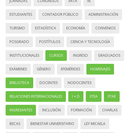
JORNADAS
CONGRESOS
IIATA
IIE
ESTUDIANTES
CONTADOR PÚBLICO
ADMINISTRACIÓN
TURISMO
ESTADÍSTICA
ECONOMÍA
CONVENIOS
POSGRADO
POSTÍTULOS
CIENCIA Y TECNOLOGÍA
INSTITUCIONALES
CURSOS
INGRESO
GRADUADOS
EXÁMENES
GÉNERO
EFEMÉRIDES
HOMENAJES
BIBLIOTECA
DOCENTES
NODOCENTES
RELACIONES INTERNACIONALES
I + D
IITEA
IITAE
INGRESANTES
INCLUSIÓN
FORMACIÓN
CHARLAS
BECAS
BIENESTAR UNIVERSITARIO
LEY MICAELA