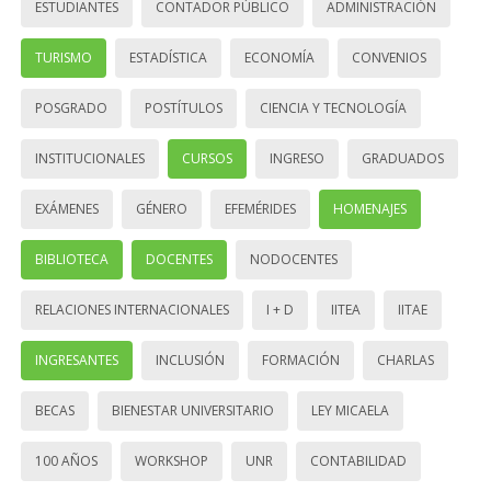
ESTUDIANTES
CONTADOR PÚBLICO
ADMINISTRACIÓN
TURISMO
ESTADÍSTICA
ECONOMÍA
CONVENIOS
POSGRADO
POSTÍTULOS
CIENCIA Y TECNOLOGÍA
INSTITUCIONALES
CURSOS
INGRESO
GRADUADOS
EXÁMENES
GÉNERO
EFEMÉRIDES
HOMENAJES
BIBLIOTECA
DOCENTES
NODOCENTES
RELACIONES INTERNACIONALES
I + D
IITEA
IITAE
INGRESANTES
INCLUSIÓN
FORMACIÓN
CHARLAS
BECAS
BIENESTAR UNIVERSITARIO
LEY MICAELA
100 AÑOS
WORKSHOP
UNR
CONTABILIDAD