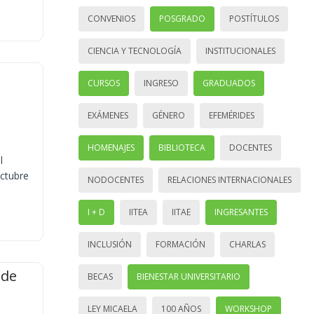
CONVENIOS
POSGRADO
POSTÍTULOS
CIENCIA Y TECNOLOGÍA
INSTITUCIONALES
CURSOS
INGRESO
GRADUADOS
EXÁMENES
GÉNERO
EFEMÉRIDES
HOMENAJES
BIBLIOTECA
DOCENTES
l
octubre
NODOCENTES
RELACIONES INTERNACIONALES
I + D
IITEA
IITAE
INGRESANTES
INCLUSIÓN
FORMACIÓN
CHARLAS
 de
BECAS
BIENESTAR UNIVERSITARIO
LEY MICAELA
100 AÑOS
WORKSHOP