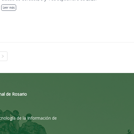
Leer más
nal de Rosario
ecnología de la Información de