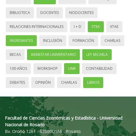
BIBLIOTECA
DOCENTES
NODOCENTES
RELACIONES INTERNACIONALES
I + D
IITEA
IITAE
INGRESANTES
INCLUSIÓN
FORMACIÓN
CHARLAS
BECAS
BIENESTAR UNIVERSITARIO
LEY MICAELA
100 AÑOS
WORKSHOP
UNR
CONTABILIDAD
DEBATES
OPINIÓN
CHARLAS
LIBROS
Facultad de Ciencias Económicas y Estadística - Universidad
Nacional de Rosario
Bv. Oroño 1261 - S2000DSM - Rosario