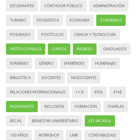
ESTUDIANTES
CONTADOR PÚBLICO
ADMINISTRACIÓN
TURISMO
ESTADÍSTICA
ECONOMÍA
CONVENIOS
POSGRADO
POSTÍTULOS
CIENCIA Y TECNOLOGÍA
INSTITUCIONALES
CURSOS
INGRESO
GRADUADOS
EXÁMENES
GÉNERO
EFEMÉRIDES
HOMENAJES
BIBLIOTECA
DOCENTES
NODOCENTES
RELACIONES INTERNACIONALES
I + D
IITEA
IITAE
INGRESANTES
INCLUSIÓN
FORMACIÓN
CHARLAS
BECAS
BIENESTAR UNIVERSITARIO
LEY MICAELA
100 AÑOS
WORKSHOP
UNR
CONTABILIDAD