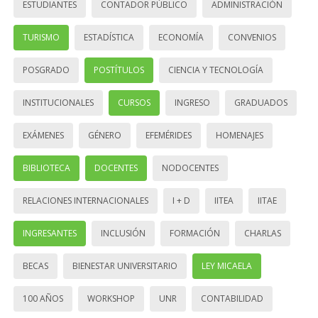
ESTUDIANTES
CONTADOR PÚBLICO
ADMINISTRACIÓN
TURISMO
ESTADÍSTICA
ECONOMÍA
CONVENIOS
POSGRADO
POSTÍTULOS
CIENCIA Y TECNOLOGÍA
INSTITUCIONALES
CURSOS
INGRESO
GRADUADOS
EXÁMENES
GÉNERO
EFEMÉRIDES
HOMENAJES
BIBLIOTECA
DOCENTES
NODOCENTES
RELACIONES INTERNACIONALES
I + D
IITEA
IITAE
INGRESANTES
INCLUSIÓN
FORMACIÓN
CHARLAS
BECAS
BIENESTAR UNIVERSITARIO
LEY MICAELA
100 AÑOS
WORKSHOP
UNR
CONTABILIDAD