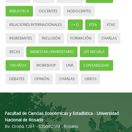
BIBLIOTECA
DOCENTES
NODOCENTES
RELACIONES INTERNACIONALES
I + D
IITEA
IITAE
INGRESANTES
INCLUSIÓN
FORMACIÓN
CHARLAS
BECAS
BIENESTAR UNIVERSITARIO
LEY MICAELA
100 AÑOS
WORKSHOP
UNR
CONTABILIDAD
DEBATES
OPINIÓN
CHARLAS
LIBROS
Facultad de Ciencias Económicas y Estadística - Universidad
Nacional de Rosario
Bv. Oroño 1261 - S2000DSM - Rosario