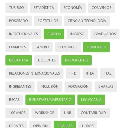
TURISMO
ESTADÍSTICA
ECONOMÍA
CONVENIOS
POSGRADO
POSTÍTULOS
CIENCIA Y TECNOLOGÍA
INSTITUCIONALES
CURSOS
INGRESO
GRADUADOS
EXÁMENES
GÉNERO
EFEMÉRIDES
HOMENAJES
BIBLIOTECA
DOCENTES
NODOCENTES
RELACIONES INTERNACIONALES
I + D
IITEA
IITAE
INGRESANTES
INCLUSIÓN
FORMACIÓN
CHARLAS
BECAS
BIENESTAR UNIVERSITARIO
LEY MICAELA
100 AÑOS
WORKSHOP
UNR
CONTABILIDAD
DEBATES
OPINIÓN
CHARLAS
LIBROS