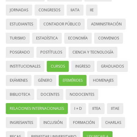
JORNADAS
CONGRESOS
IIATA
IIE
ESTUDIANTES
CONTADOR PÚBLICO
ADMINISTRACIÓN
TURISMO
ESTADÍSTICA
ECONOMÍA
CONVENIOS
POSGRADO
POSTÍTULOS
CIENCIA Y TECNOLOGÍA
INSTITUCIONALES
CURSOS
INGRESO
GRADUADOS
EXÁMENES
GÉNERO
EFEMÉRIDES
HOMENAJES
BIBLIOTECA
DOCENTES
NODOCENTES
RELACIONES INTERNACIONALES
I + D
IITEA
IITAE
INGRESANTES
INCLUSIÓN
FORMACIÓN
CHARLAS
BECAS
BIENESTAR UNIVERSITARIO
LEY MICAELA