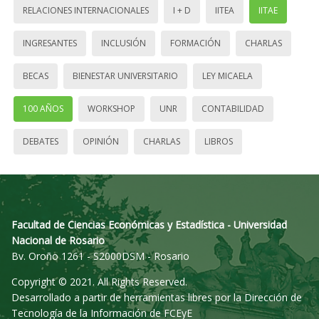
RELACIONES INTERNACIONALES
I + D
IITEA
IITAE
INGRESANTES
INCLUSIÓN
FORMACIÓN
CHARLAS
BECAS
BIENESTAR UNIVERSITARIO
LEY MICAELA
100 AÑOS
WORKSHOP
UNR
CONTABILIDAD
DEBATES
OPINIÓN
CHARLAS
LIBROS
Facultad de Ciencias Económicas y Estadística - Universidad
Nacional de Rosario
Bv. Oroño 1261 - S2000DSM - Rosario
Copyright © 2021. All Rights Reserved.
Desarrollado a partir de herramientas libres por la Dirección de
Tecnología de la Información de FCEyE