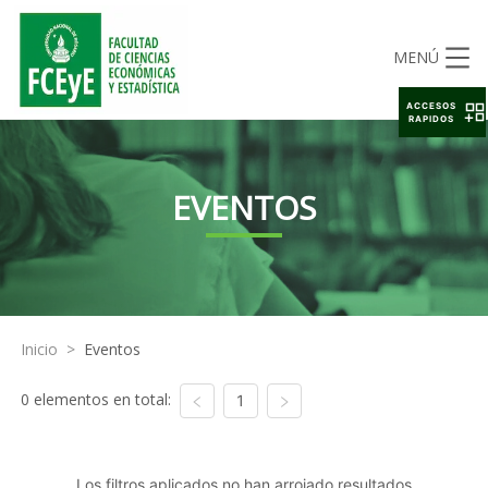
MENÚ
ACCESOS
RAPIDOS
EVENTOS
Inicio
>
Eventos
0 elementos en total:
1
Los filtros aplicados no han arrojado resultados