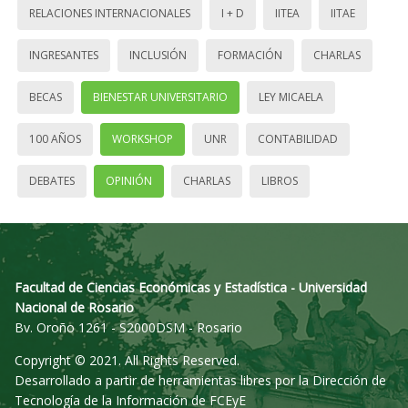
RELACIONES INTERNACIONALES
I + D
IITEA
IITAE
INGRESANTES
INCLUSIÓN
FORMACIÓN
CHARLAS
BECAS
BIENESTAR UNIVERSITARIO
LEY MICAELA
100 AÑOS
WORKSHOP
UNR
CONTABILIDAD
DEBATES
OPINIÓN
CHARLAS
LIBROS
Facultad de Ciencias Económicas y Estadística - Universidad
Nacional de Rosario
Bv. Oroño 1261 - S2000DSM - Rosario
Copyright © 2021. All Rights Reserved.
Desarrollado a partir de herramientas libres por la Dirección de
Tecnología de la Información de FCEyE