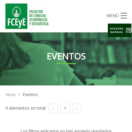
MENÚ
ACCESOS
RAPIDOS
EVENTOS
Inicio
>
Eventos
0 elementos en total:
1
Los filtros aplicados no han arrojado resultados