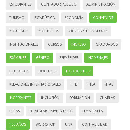
ESTUDIANTES
CONTADOR PÚBLICO
ADMINISTRACIÓN
TURISMO
ESTADÍSTICA
ECONOMÍA
CONVENIOS
POSGRADO
POSTÍTULOS
CIENCIA Y TECNOLOGÍA
INSTITUCIONALES
CURSOS
INGRESO
GRADUADOS
EXÁMENES
GÉNERO
EFEMÉRIDES
HOMENAJES
BIBLIOTECA
DOCENTES
NODOCENTES
RELACIONES INTERNACIONALES
I + D
IITEA
IITAE
INGRESANTES
INCLUSIÓN
FORMACIÓN
CHARLAS
BECAS
BIENESTAR UNIVERSITARIO
LEY MICAELA
100 AÑOS
WORKSHOP
UNR
CONTABILIDAD