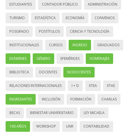
ESTUDIANTES
CONTADOR PÚBLICO
ADMINISTRACIÓN
TURISMO
ESTADÍSTICA
ECONOMÍA
CONVENIOS
POSGRADO
POSTÍTULOS
CIENCIA Y TECNOLOGÍA
INSTITUCIONALES
CURSOS
INGRESO
GRADUADOS
EXÁMENES
GÉNERO
EFEMÉRIDES
HOMENAJES
BIBLIOTECA
DOCENTES
NODOCENTES
RELACIONES INTERNACIONALES
I + D
IITEA
IITAE
INGRESANTES
INCLUSIÓN
FORMACIÓN
CHARLAS
BECAS
BIENESTAR UNIVERSITARIO
LEY MICAELA
100 AÑOS
WORKSHOP
UNR
CONTABILIDAD