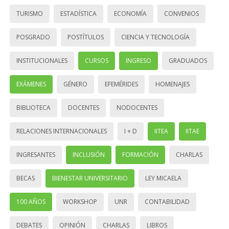
TURISMO
ESTADÍSTICA
ECONOMÍA
CONVENIOS
POSGRADO
POSTÍTULOS
CIENCIA Y TECNOLOGÍA
INSTITUCIONALES
CURSOS
INGRESO
GRADUADOS
EXÁMENES
GÉNERO
EFEMÉRIDES
HOMENAJES
BIBLIOTECA
DOCENTES
NODOCENTES
RELACIONES INTERNACIONALES
I + D
IITEA
IITAE
INGRESANTES
INCLUSIÓN
FORMACIÓN
CHARLAS
BECAS
BIENESTAR UNIVERSITARIO
LEY MICAELA
100 AÑOS
WORKSHOP
UNR
CONTABILIDAD
DEBATES
OPINIÓN
CHARLAS
LIBROS